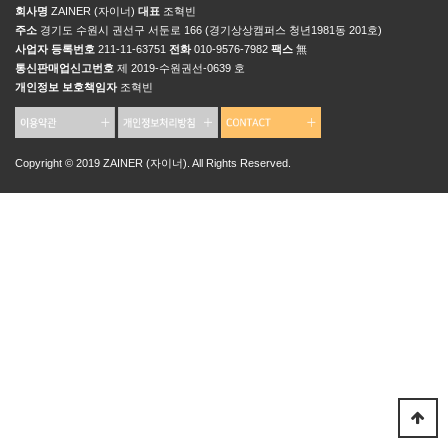
회사명
ZAINER (자이너)
대표
조혁빈
주소
경기도 수원시 권선구 서둔로 166 (경기상상캠퍼스 청년1981동 201호)
사업자 등록번호
211-11-63751
전화
010-9576-7982
팩스
無
통신판매업신고번호
제 2019-수원권선-0639 호
개인정보 보호책임자
조혁빈
Copyright © 2019 ZAINER (자이너). All Rights Reserved.