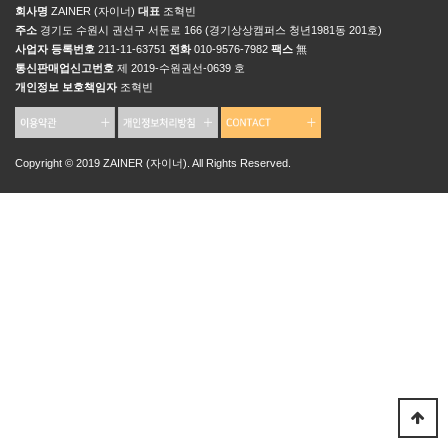
회사명
ZAINER (자이너)
대표
조혁빈
주소
경기도 수원시 권선구 서둔로 166 (경기상상캠퍼스 청년1981동 201호)
사업자 등록번호
211-11-63751
전화
010-9576-7982
팩스
無
통신판매업신고번호
제 2019-수원권선-0639 호
개인정보 보호책임자
조혁빈
Copyright © 2019 ZAINER (자이너). All Rights Reserved.