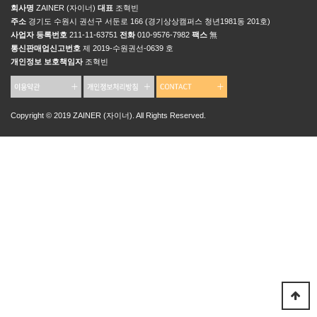
회사명
ZAINER (자이너)
대표
조혁빈
주소
경기도 수원시 권선구 서둔로 166 (경기상상캠퍼스 청년1981동 201호)
사업자 등록번호
211-11-63751
전화
010-9576-7982
팩스
無
통신판매업신고번호
제 2019-수원권선-0639 호
개인정보 보호책임자
조혁빈
Copyright © 2019 ZAINER (자이너). All Rights Reserved.