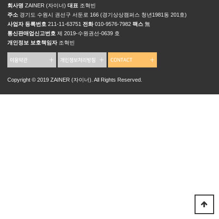
회사명
ZAINER (자이너)
대표
조혁빈
주소
경기도 수원시 권선구 서둔로 166 (경기상상캠퍼스 청년1981동 201호)
사업자 등록번호
211-11-63751
전화
010-9576-7982
팩스
無
통신판매업신고번호
제 2019-수원권선-0639 호
개인정보 보호책임자
조혁빈
Copyright © 2019 ZAINER (자이너). All Rights Reserved.